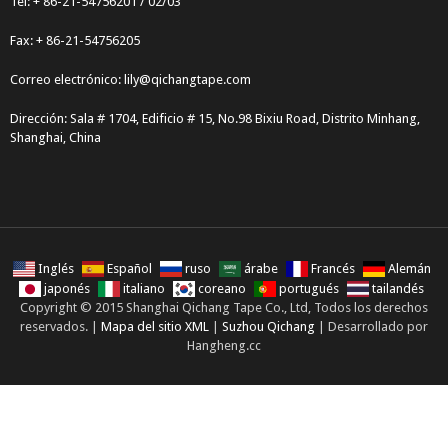
Tel: + 86-21-54756201 / 02/03
Fax: + 86-21-54756205
Correo electrónico:
lily@qichangtape.com
Dirección: Sala # 1704, Edificio # 15, No.98 Bixiu Road, Distrito Minhang,
Shanghai, China
Inglés
Español
ruso
árabe
Francés
Alemán
japonés
italiano
coreano
portugués
tailandés
Copyright © 2015 Shanghai Qichang Tape Co., Ltd, Todos los derechos
reservados. |
Mapa del sitio XML
|
Suzhou Qichang
| Desarrollado por
Hangheng.cc