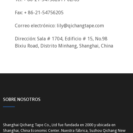
Fax: + 86-21-54756205
Correo electrónico:
lily@qichangtape.com
Dirección: Sala # 1704, Edificio # 15, No.98
Bixiu Road, Distrito Minhang, Shanghai, China
SOBRE NOSOTROS
Shanghai Qichang Tape Co., Ltd fue fundada en 2000 y ubicada en
Shanghai, China Economic Center. Nuestra fábrica, Suzhou Qichang New