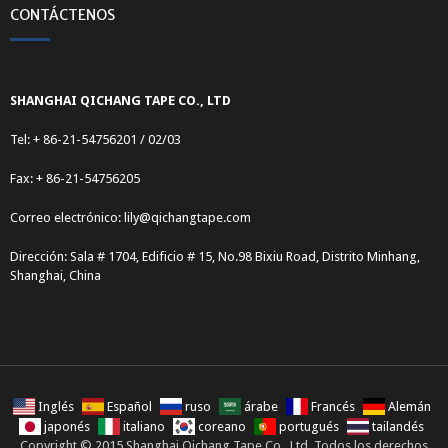
CONTÁCTENOS
SHANGHAI QICHANG TAPE CO., LTD
Tel: + 86-21-54756201 / 02/03
Fax: + 86-21-54756205
Correo electrónico:
lily@qichangtape.com
Dirección: Sala # 1704, Edificio # 15, No.98 Bixiu Road, Distrito Minhang,
Shanghai, China
Inglés
Español
ruso
árabe
Francés
Alemán
japonés
italiano
coreano
portugués
tailandés
Copyright © 2015 Shanghai Qichang Tape Co., Ltd, Todos los derechos