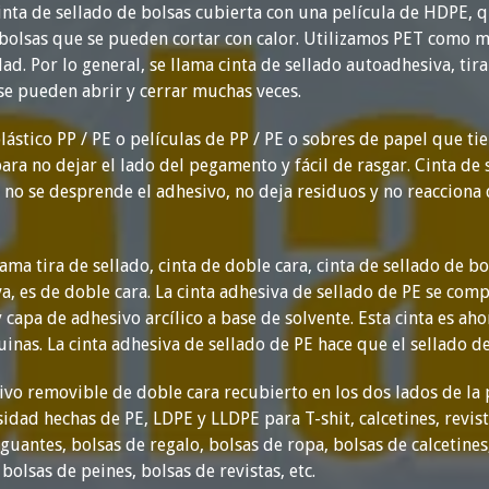
cinta de sellado de bolsas cubierta con una película de HDPE, q
bolsas que se pueden cortar con calor. Utilizamos PET como m
ad. Por lo general, se llama cinta de sellado autoadhesiva, tir
 se pueden abrir y cerrar muchas veces.
lástico PP / PE o películas de PP / PE o sobres de papel que 
 para no dejar el lado del pegamento y fácil de rasgar. Cinta d
, no se desprende el adhesivo, no deja residuos y no reacciona
ma tira de sellado, cinta de doble cara, cinta de sellado de bols
va, es de doble cara. La cinta adhesiva de sellado de PE se com
 capa de adhesivo arcílico a base de solvente. Esta cinta es aho
inas. La cinta adhesiva de sellado de PE hace que el sellado d
vo removible de doble cara recubierto en los dos lados de la p
dad hechas de PE, LDPE y LLDPE para T-shit, calcetines, revista
guantes, bolsas de regalo, bolsas de ropa, bolsas de calcetines,
bolsas de peines, bolsas de revistas, etc.