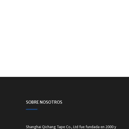
de
entradas
SOBRE NOSOTROS
Shanghai Qichang Tape Co., Ltd fue fundada en 2000 y