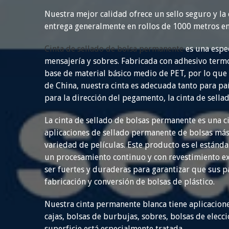
Nuestra mejor calidad ofrece un sello seguro y la c
entrega generalmente en rollos de 1000 metros e
Cinta de sellado de bolsa permanente
es una espec
mensajería y sobres. Fabricada con adhesivo termof
base de material básico medio de PET, por lo que
de China, nuestra cinta es adecuada tanto para pa
para la dirección del pegamento, la cinta de sell
La cinta de sellado de bolsas permanente es una c
aplicaciones de sellado permanente de bolsas más
variedad de películas. Este producto es el estánda
un procesamiento continuo y con revestimiento ext
ser fuertes y duraderas para garantizar que sus p
fabricación y conversión de bolsas de plástico.
Nuestra cinta permanente blanca tiene aplicacione
cajas, bolsas de burbujas, sobres, bolsas de ele
superficie está especialmente tratada.