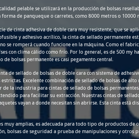
alidad pelable se utilizará en la producción de bolsas resellab
n forma de panqueque o carretes, como 8000 metros o 10000 
ie de cinta adhesiva de doble cara muy resistente, que se aplic
usible y adhesivo acrílico, la cinta de sellado permanente est
 no se romperá cuando funcione en la máquina. Como el fabrica
íses con clima cálido como frío. Por lo general, es de 500 my 
ado de bolsas permanente es casi pegamento central.
inta de sellado de bolsas de doble cara con sistema de adhesiv
 estrictas. Excelente combinación de sellado de bolsas de alt
r de la industria para cintas de sellado de bolsas permanentes
endido para facilitar su extracción. Nuestras cintas de sell
aquetes vayan a donde necesitan sin abrirse. Esta cinta está d
s muy amplias, es adecuada para todo tipo de productos de co
cción, bolsas de seguridad a prueba de manipulaciones y otros